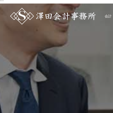
```
会計